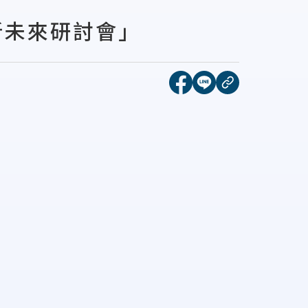
臨床新未來研討會」
[另開新視窗]分享到face
[另開新視窗]分享到l
複製連結