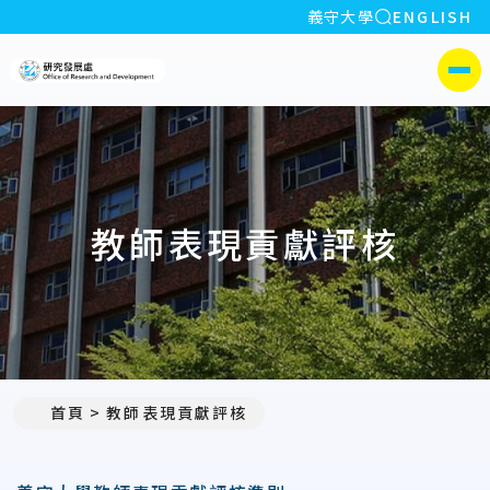
全站搜索
義守大學
ENGLISH
:::
義守大學研究發展處
側選單
教師表現貢獻評核
首頁
教師表現貢獻評核